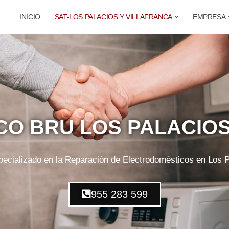
INICIO
SAT-LOS PALACIOS Y VILLAFRANCA
EMPRESA
CO BRU LOS PALACIO
pecializado en la Reparación de Electrodomésticos en Los Pa
955 283 599