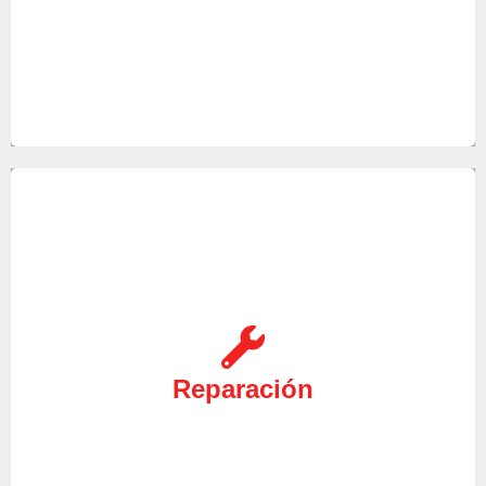
Si su equipo deja de funcionar, contacte con
nuestro personal cualificado para solventar
cualquier avería de este, pues en nuestro servicio
Reparación
técnico ponemos a su disposición a nuestros
mejores técnicos para reparar sus equipos.