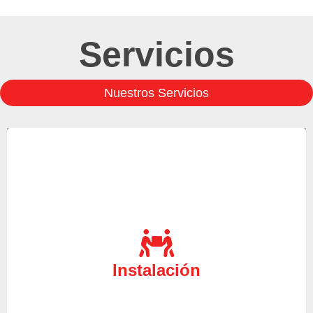
Servicios
Nuestros Servicios
Ante la necesidad de un servicio técnico
especializado para realizar la instalación de sus
equipos a un precio económico, nuestro servicio
Instalación
técnico estará aquí para ayudarle en todo lo que
necesite.